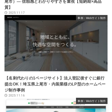
尾市）― 信頼感とわかりやすさを重視【短納期×高品
質】
2025.11.17
事例：Webサイト制作
【名刺代わりの1ページサイト】法人登記後すぐに銀行
提出OK！埼玉県上尾市・内装業様のLP型のホームペー
ジ制作事例
2025.11.16
事例：Webサイト制作