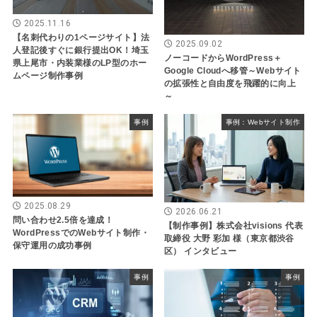
2025.11.16
【名刺代わりの1ページサイト】法
2025.09.02
人登記後すぐに銀行提出OK！埼玉
ノーコードからWordPress＋
県上尾市・内装業様のLP型のホー
Google Cloudへ移管～Webサイト
ムページ制作事例
の拡張性と自由度を飛躍的に向上
～
事例
事例：Webサイト制作
2025.08.29
2026.06.21
問い合わせ2.5倍を達成！
【制作事例】株式会社visions 代表
WordPressでのWebサイト制作・
取締役 大野 彩加 様（東京都渋谷
保守運用の成功事例
区） インタビュー
事例
事例