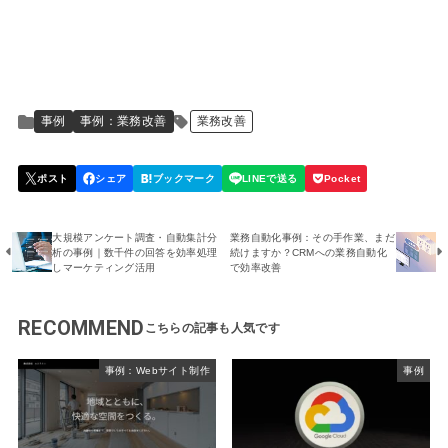
事例
事例：業務改善
業務改善
大規模アンケート調査・自動集計分
業務自動化事例：その手作業、まだ
析の事例｜数千件の回答を効率処理
続けますか？CRMへの業務自動化
しマーケティング活用
で効率改善
RECOMMEND
事例：Webサイト制作
事例