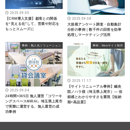
2025.09.05
2025.09.08
【CRM導入支援】顧客との関係
を“見える化”して、営業や対応を
大規模アンケート調査・自動集計
もっとスムーズに
分析の事例｜数千件の回答を効率
処理しマーケティング活用
事例：無人化ソリューション
事例：Webサイト制作
2025.11.17
【サイトリニューアル事例】鍼灸
2025.09.04
院ノハラ様（埼玉県上尾市）― 信
24時間×365日 無人運営「コワーキ
頼感とわかりやすさを重視【短納
ングスペースMIRAI」埼玉県上尾市
期×高品質】
で実際に運営する、無人運営の成
功事例